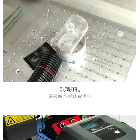
玻璃打孔
高效率 少耗材 崩边小