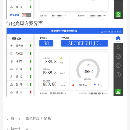
匀化光斑方案界面
前一个：
激光封边卡-简版
ꄴ
后一个：
无
ꄲ