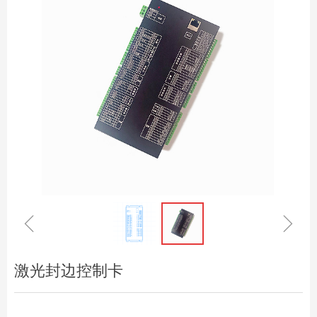
ꁆ
ꁇ
激光封边控制卡